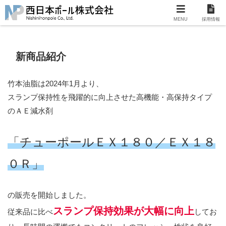
MENU
採用情報
新商品紹介
竹本油脂は2024年1月より、
スランプ保持性を飛躍的に向上させた高機能・高保持タイプ
のＡＥ減水剤
「チューポールＥＸ１８０／ＥＸ１８
０Ｒ」
の販売を開始しました。
スランプ保持効果が大幅に向上
従来品に比べ
してお