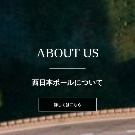
RECRUIT
RECRUIT
正社員募集中
正社員募集中
ABOUT US
詳しくはこちら
詳しくはこちら
西日本ポールについて
九州の街づくりを
支える混和剤
詳しくはこちら
Trust is built on performance.
Trust is built on performance.