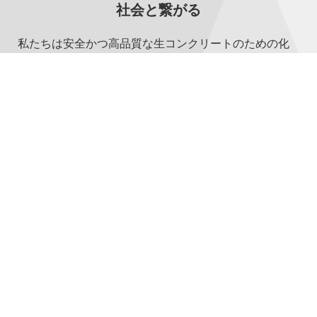
社会と繋がる
私たちは安全かつ高品質な生コンクリートのための化
学混和剤を提供し、健全な建築産業に貢献するため、
そして豊かな社会を自らの手で創り出す挑戦を続けて
まいります。
MORE
Admixture
混和剤について